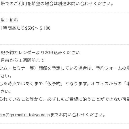
間帯でのご利用を希望の場合は別途お問い合わせください。
学生：無料
時間あたり$50$～＄100
下記予約カレンダーよりお申込みください
カ月前から１週間前まで
・セミナー等）開催を予定している場合は、予約フォームの項目「Purpo
ださい。
信した時点ではあくまで「仮予約」となります。オフィスからの「
ださい。
限られていること等から、必ずしもご希望に沿うことができない可
dm@gs.mail.u-tokyo.ac.jp
までお問い合わせください。