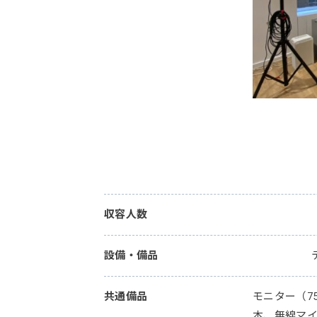
収容人数
設備・備品
共通備品
モニター（7
本、無線マ