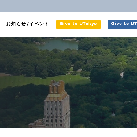
Give to UTokyo
Give to U
お知らせ/イベント
約