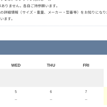
はありません。各自ご持参願います。
品の詳細情報（サイズ・重量、メーカー・型番等）をお知りになり
願います。
WED
THU
FRI
5
6
7
－
－
－