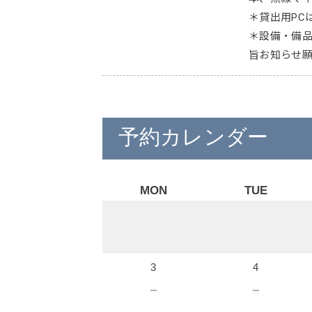
＊貸出用PC
＊設備・備
旨お知らせ
予約カレンダー
MON
TUE
3
4
－
－