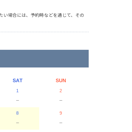
たい場合には、予約時などを通じて、その
SAT
SUN
1
2
－
－
8
9
－
－