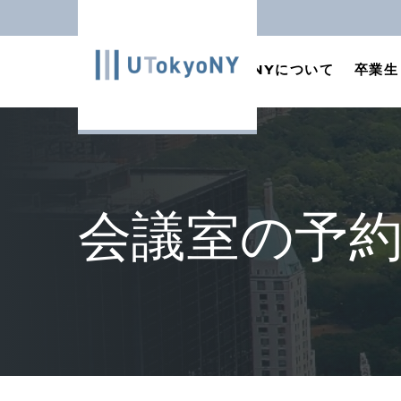
Skip
to
東京大学ニューヨークオフ
東京大学ニューヨークオフ
content
TOP
UTokyoNYについて
卒業生
ィス
ィス
会議室の予