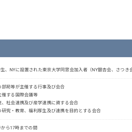
生、NYに設置された東京大学同窓会加入者（NY銀杏会、さつき会
その部局等が主催する行事及び会合
が主催する国際会議等
交流、社会連携及び産学連携に資する会合
員の研究・教育、福利厚生及び連携を目的とする会合
時から17時までの間