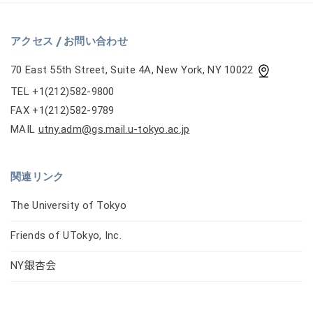
アクセス / お問い合わせ
70 East 55th Street, Suite 4A, New York, NY 10022
TEL +1(212)582-9800
FAX +1(212)582-9789
MAIL
utny.adm@gs.mail.u-tokyo.ac.jp
関連リンク
The University of Tokyo
Friends of UTokyo, Inc.
NY銀杏会