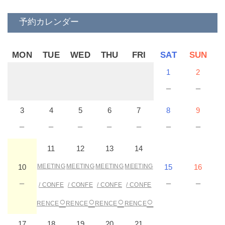
予約カレンダー
MON
TUE
WED
THU
FRI
SAT
SUN
1
2
－
－
3
4
5
6
7
8
9
－
－
－
－
－
－
－
11
12
13
14
10
MEETING
MEETING
MEETING
MEETING
15
16
－
－
－
/ CONFE
/ CONFE
/ CONFE
/ CONFE
○
○
○
○
RENCE
RENCE
RENCE
RENCE
17
18
19
20
21